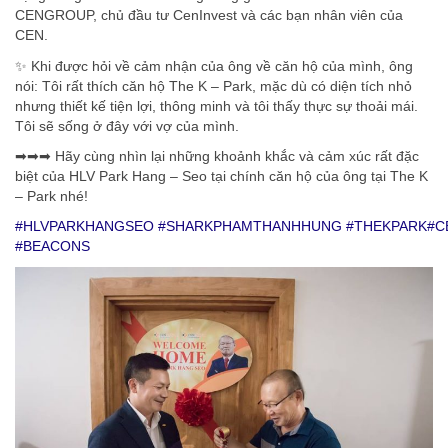
CENGROUP, chủ đầu tư CenInvest và các bạn nhân viên của
CEN.
✨
Khi được hỏi về cảm nhận của ông về căn hộ của mình, ông
nói: Tôi rất thích căn hộ The K – Park, mặc dù có diện tích nhỏ
nhưng thiết kế tiện lợi, thông minh và tôi thấy thực sự thoải mái.
Tôi sẽ sống ở đây với vợ của mình.
➡
➡
➡
Hãy cùng nhìn lại những khoảnh khắc và cảm xúc rất đặc
biệt của HLV Park Hang – Seo tại chính căn hộ của ông tại The K
– Park nhé!
#HLVPARKHANGSEO
#
SHARKPHAMTHANHHUNG
#
THEKPARK
#
C
#BEACONS