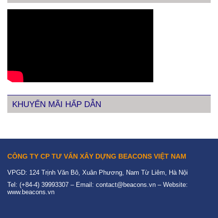
KHUYẾN MÃI HẤP DẪN
CÔNG TY CP TƯ VẤN XÂY DỰNG BEACONS VIỆT NAM
VPGD: 124 Trịnh Văn Bô, Xuân Phương, Nam Từ Liêm, Hà Nội
Tel: (+84-4) 39993307 – Email: contact@beacons.vn – Website:
www.beacons.vn