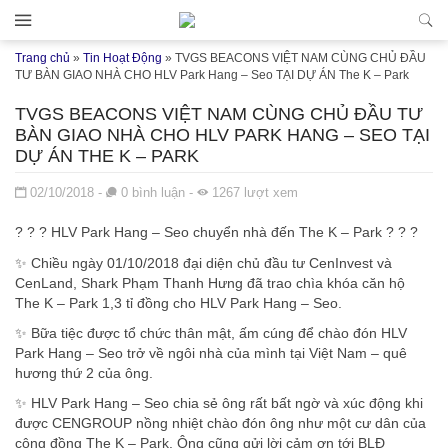
Đến nội dung chính
Trang chủ
»
Tin Hoạt Động
»
TVGS BEACONS VIỆT NAM CÙNG CHỦ ĐẦU
TƯ BÀN GIAO NHÀ CHO HLV Park Hang – Seo TẠI DỰ ÁN The K – Park
TVGS BEACONS VIỆT NAM CÙNG CHỦ ĐẦU TƯ
BÀN GIAO NHÀ CHO HLV PARK HANG – SEO TẠI
DỰ ÁN THE K – PARK
Đăng ngày
02/10/2018
-
0
bình luận
-
1267
lượt xem
?
?
?
HLV Park Hang – Seo chuyển nhà đến The K – Park
?
?
?
✨
Chiều ngày 01/10/2018 đại diện chủ đầu tư CenInvest và
CenLand, Shark Phạm Thanh Hưng đã trao chìa khóa căn hộ
The K – Park 1,3 tỉ đồng cho HLV Park Hang – Seo.
✨
Bữa tiệc được tổ chức thân mật, ấm cúng để chào đón HLV
Park Hang – Seo trở về ngôi nhà của mình tại Việt Nam – quê
hương thứ 2 của ông.
✨
HLV Park Hang – Seo chia sẻ ông rất bất ngờ và xúc động khi
được CENGROUP nồng nhiệt chào đón ông như một cư dân của
cộng đồng The K – Park. Ông cũng gửi lời cảm ơn tới BLĐ