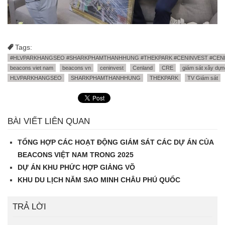
Tags:
#HLVPARKHANGSEO #SHARKPHAMTHANHHUNG #THEKPARK #CENINVEST #CEN
beacons viet nam
beacons vn
ceninvest
Cenland
CRE
giám sát xây dựn
HLVPARKHANGSEO
SHARKPHAMTHANHHUNG
THEKPARK
TV Giám sát
BÀI VIẾT LIÊN QUAN
TỔNG HỢP CÁC HOẠT ĐỘNG GIÁM SÁT CÁC DỰ ÁN CỦA
BEACONS VIỆT NAM TRONG 2025
DỰ ÁN KHU PHỨC HỢP GIẢNG VÕ
KHU DU LỊCH NĂM SAO MINH CHÂU PHÚ QUỐC
TRẢ LỜI