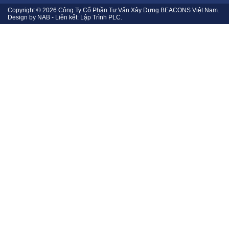
Copyright © 2026
Công Ty Cổ Phần Tư Vấn Xây Dựng BEACONS Việt Nam
.
Design by
NAB
- Liên kết:
Lập Trình PLC
.