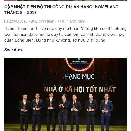
CẬP NHẬT TIẾN ĐỘ THI CÔNG DỰ ÁN HANOI HOMELAND
THÁNG 8 – 2018
Đăng ngày
28/08/2018
-
0
bình luận
-
877
lượt xem
Hanoi HomeLand – vẻ đẹp đầy mê hoặc Những khu đô thị, những
tòa nhà hiện đại chính là quỹ tài sản lớn lao hình thành diện mạo
quận Long Biên. Đúng như kỳ vọng, sở hữu vị trí trung..
Xem thêm