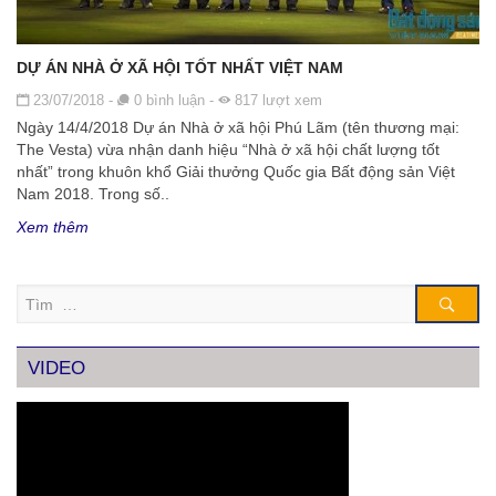
DỰ ÁN NHÀ Ở XÃ HỘI TỐT NHẤT VIỆT NAM
Đăng ngày
23/07/2018
-
0
bình luận
-
817
lượt xem
Ngày 14/4/2018 Dự án Nhà ở xã hội Phú Lãm (tên thương mại:
The Vesta) vừa nhận danh hiệu “Nhà ở xã hội chất lượng tốt
nhất” trong khuôn khổ Giải thưởng Quốc gia Bất động sản Việt
Nam 2018. Trong số..
Xem thêm
Tìm
VIDEO